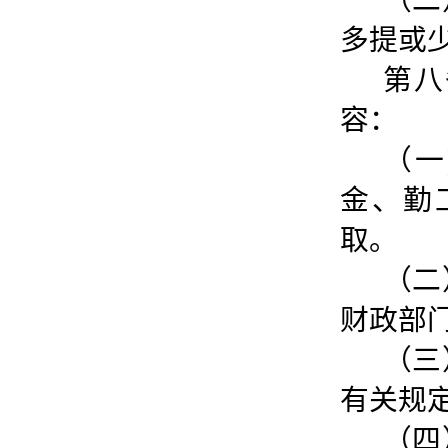
（二
多提或
第八
容：
（一
金、勤
取。
（二
财政部
（三
有关规
（四