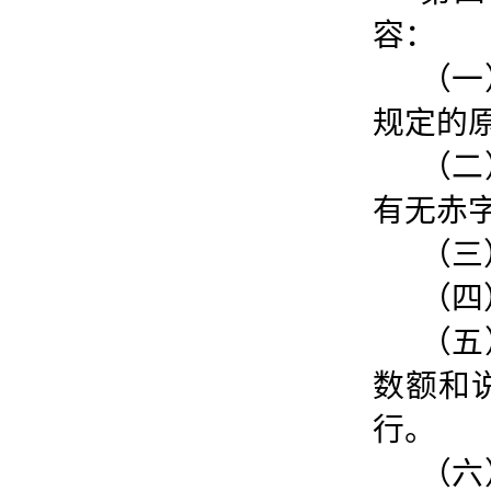
容：
（一
规定的
（二
有无赤
（三
（四
（五
数额和
行。
（六