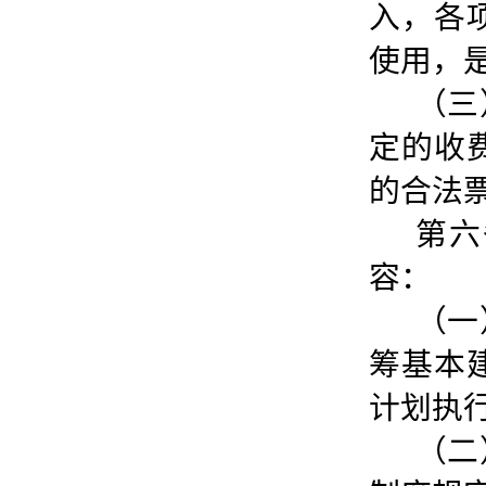
入，各
使用，
（三
定的收
的合法
第六
容：
（一
筹基本
计划执
（二