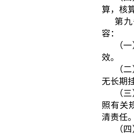
算，核
第九
容：
（一
效。
（二
无长期
（三
照有关
清责任
（四