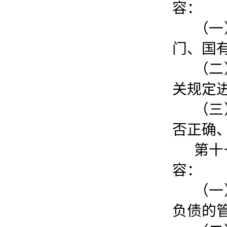
容：
（一
门、国
（二
关规定
（三
否正确
第十
容：
（一
负债的