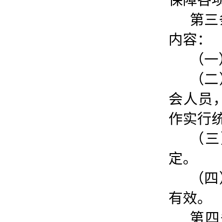
保障各
第三
内容：
（一
（二
会人员
作实行
（三
定。
（四
有效。
第四