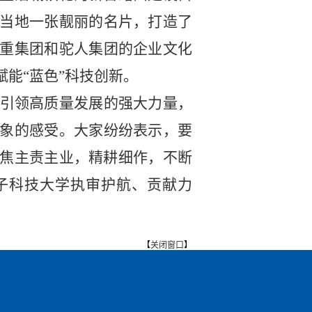
当地一张靓丽的名片，打造了
重集团和驼人集团的企业文化
赋能“蓝色”科技创新。
引领高质量发展的强大力
量
，
象的感受
。
大家纷纷表示，要
焦主责主业，精耕细作，不断
子科技大学执审护航、贡献力
【
关闭窗口
】