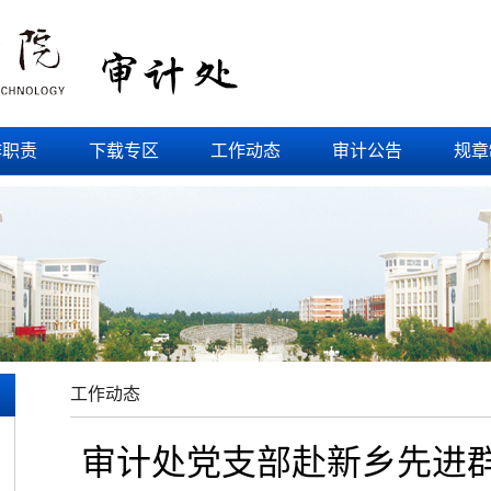
作职责
下载专区
工作动态
审计公告
规章
工作动态
审计处党支部赴新乡先进