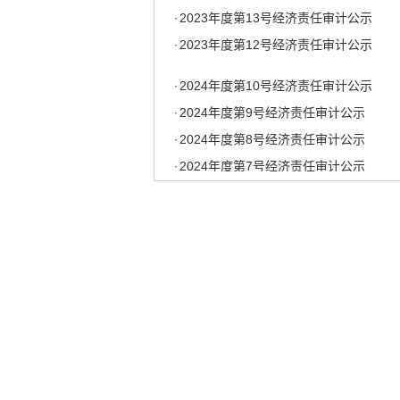
2023年度第13号经济责任审计公示
·
2023年度第12号经济责任审计公示
·
2024年度第10号经济责任审计公示
·
2024年度第9号经济责任审计公示
·
2024年度第8号经济责任审计公示
·
2024年度第7号经济责任审计公示
·
2024年度第6号经济责任审计公示
·
2024年度第5号经济责任审计公示
·
2024年度第4号经济责任审计公示
·
2024年度第2号经济责任审计公示
·
2023年度第13号经济责任审计公示
·
2023年度第12号经济责任审计公示
·